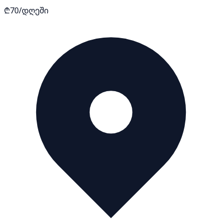
₾70/დღეში