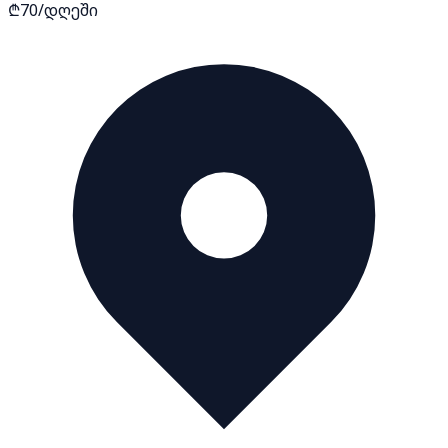
₾70/დღეში