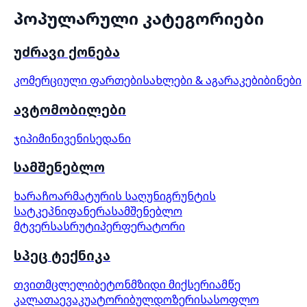
პოპულარული კატეგორიები
უძრავი ქონება
კომერციული ფართები
სახლები & აგარაკები
ბინები
ავტომობილები
ჯიპი
მინივენი
სედანი
სამშენებლო
ხარაჩო
არმატურის საღუნი
გრუნტის
სატკეპნი
ფანერა
სამშენებლო
მტვერსასრუტი
პერფერატორი
სპეც ტექნიკა
თვითმცლელი
ბეტონმზიდი მიქსერი
ამწე
კალათა
ევაკუატორი
ბულდოზერი
სასოფლო