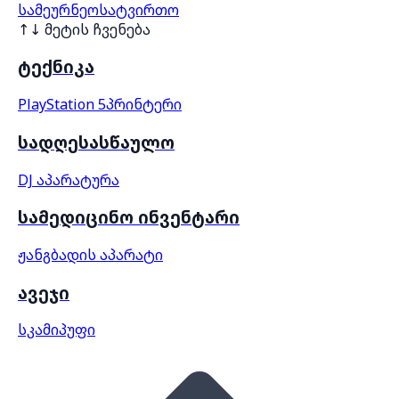
სამეურნეო
სატვირთო
↑↓ მეტის ჩვენება
ტექნიკა
PlayStation 5
პრინტერი
სადღესასწაულო
DJ აპარატურა
სამედიცინო ინვენტარი
ჟანგბადის აპარატი
ავეჯი
სკამი
პუფი