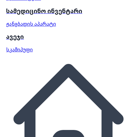
სამედიცინო ინვენტარი
ჟანგბადის აპარატი
ავეჯი
სკამი
პუფი