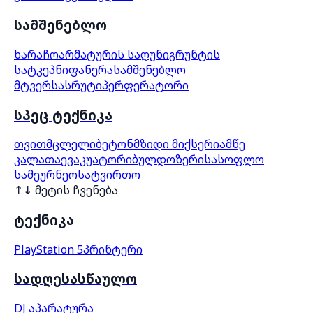
სამშენებლო
ხარაჩო
არმატურის საღუნი
გრუნტის
სატკეპნი
ფანერა
სამშენებლო
მტვერსასრუტი
პერფერატორი
სპეც ტექნიკა
თვითმცლელი
ბეტონმზიდი მიქსერი
ამწე
კალათა
ევაკუატორი
ბულდოზერი
სასოფლო
სამეურნეო
სატვირთო
↑↓ მეტის ჩვენება
ტექნიკა
PlayStation 5
პრინტერი
სადღესასწაულო
DJ აპარატურა