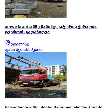
amwe krani ,ამწე მანიპულატორის ქირაობა
ტვირთის გადაზიდვა
თბილისი
ფასი შეთანხმებით
სატვირთო ამწე კრანი მანიპულატორი ჰაიაპი