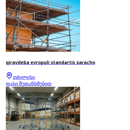
qiravdeba evropuli standartis xaracho
თბილისი
ფასი შეთანხმებით