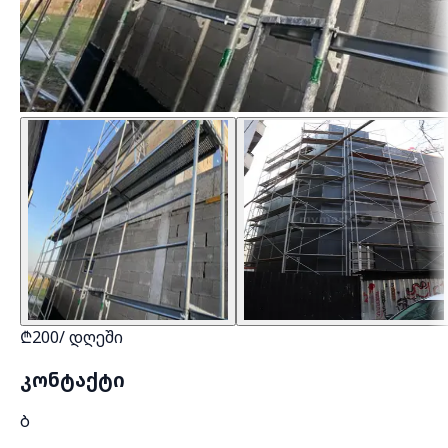
₾
200
/
დღეში
კონტაქტი
Ბ