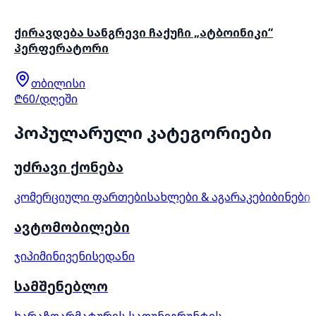
ქირავდება სანგრევი ჩაქუჩი „ატბოინიკი“
პერფერატორი
თბილისი
₾60/დღეში
პოპულარული კატეგორიები
უძრავი ქონება
კომერციული ფართები
სახლები & აგარაკები
ბინები
ავტომობილები
ჯიპი
მინივენი
სედანი
სამშენებლო
ხარაჩო
არმატურის საღუნი
გრუნტის