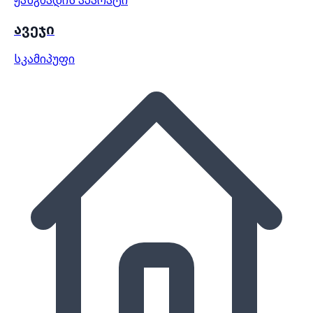
ავეჯი
სკამი
პუფი