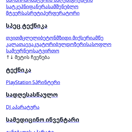
სატკეპნი
ფანერა
სამშენებლო
მტვერსასრუტი
პერფერატორი
სპეც ტექნიკა
თვითმცლელი
ბეტონმზიდი მიქსერი
ამწე
კალათა
ევაკუატორი
ბულდოზერი
სასოფლო
სამეურნეო
სატვირთო
↑↓ მეტის ჩვენება
ტექნიკა
PlayStation 5
პრინტერი
სადღესასწაულო
DJ აპარატურა
სამედიცინო ინვენტარი
ჟანგბადის აპარატი