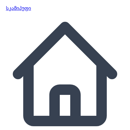
სკამი
პუფი