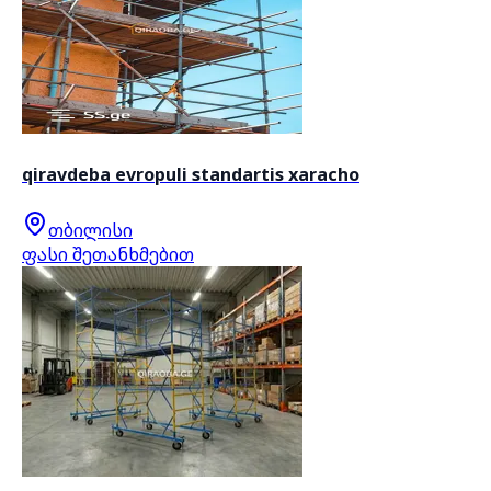
qiravdeba evropuli standartis xaracho
თბილისი
ფასი შეთანხმებით