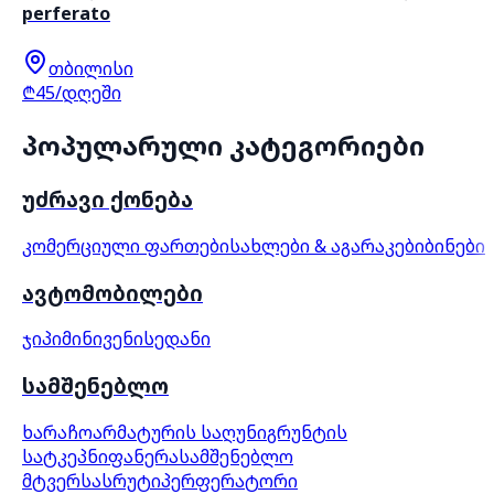
perferato
თბილისი
₾45/დღეში
პოპულარული კატეგორიები
უძრავი ქონება
კომერციული ფართები
სახლები & აგარაკები
ბინები
ავტომობილები
ჯიპი
მინივენი
სედანი
სამშენებლო
ხარაჩო
არმატურის საღუნი
გრუნტის
სატკეპნი
ფანერა
სამშენებლო
მტვერსასრუტი
პერფერატორი