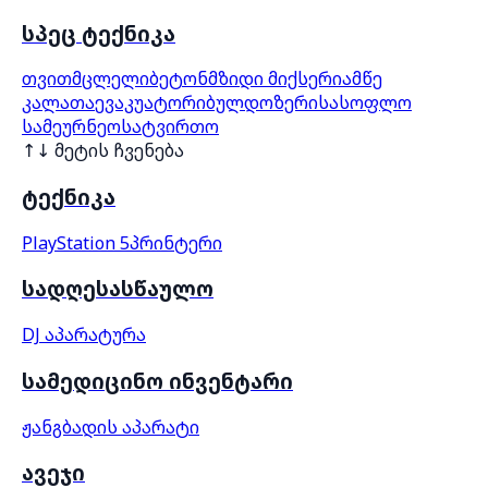
სპეც ტექნიკა
თვითმცლელი
ბეტონმზიდი მიქსერი
ამწე
კალათა
ევაკუატორი
ბულდოზერი
სასოფლო
სამეურნეო
სატვირთო
↑↓ მეტის ჩვენება
ტექნიკა
PlayStation 5
პრინტერი
სადღესასწაულო
DJ აპარატურა
სამედიცინო ინვენტარი
ჟანგბადის აპარატი
ავეჯი