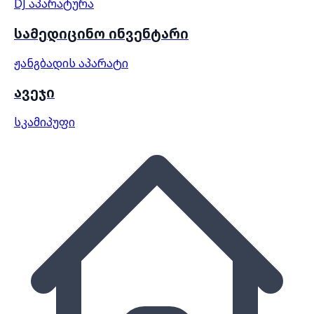
DJ აპარატურა
სამედიცინო ინვენტარი
ჟანგბადის აპარატი
ავეჯი
სკამი
პუფი