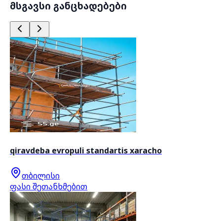
მსგავსი განცხადებები
qiravdeba evropuli standartis xaracho
თბილისი
ფასი შეთანხმებით