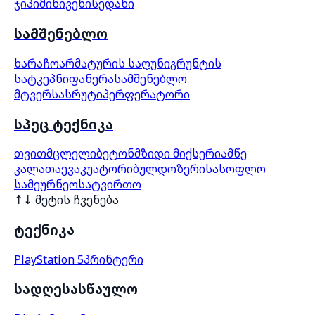
ჯიპი
მინივენი
სედანი
სამშენებლო
ხარაჩო
არმატურის საღუნი
გრუნტის
სატკეპნი
ფანერა
სამშენებლო
მტვერსასრუტი
პერფერატორი
სპეც ტექნიკა
თვითმცლელი
ბეტონმზიდი მიქსერი
ამწე
კალათა
ევაკუატორი
ბულდოზერი
სასოფლო
სამეურნეო
სატვირთო
↑↓ მეტის ჩვენება
ტექნიკა
PlayStation 5
პრინტერი
სადღესასწაულო