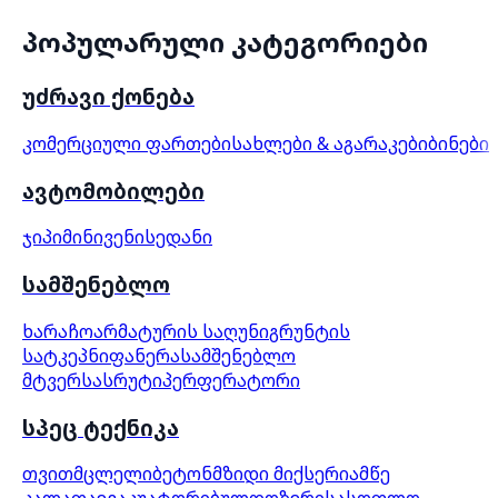
პოპულარული კატეგორიები
უძრავი ქონება
კომერციული ფართები
სახლები & აგარაკები
ბინები
ავტომობილები
ჯიპი
მინივენი
სედანი
სამშენებლო
ხარაჩო
არმატურის საღუნი
გრუნტის
სატკეპნი
ფანერა
სამშენებლო
მტვერსასრუტი
პერფერატორი
სპეც ტექნიკა
თვითმცლელი
ბეტონმზიდი მიქსერი
ამწე