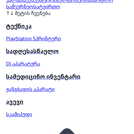
კალათა
ევაკუატორი
ბულდოზერი
სასოფლო
სამეურნეო
სატვირთო
↑↓ მეტის ჩვენება
ტექნიკა
PlayStation 5
პრინტერი
სადღესასწაულო
DJ აპარატურა
სამედიცინო ინვენტარი
ჟანგბადის აპარატი
ავეჯი
სკამი
პუფი