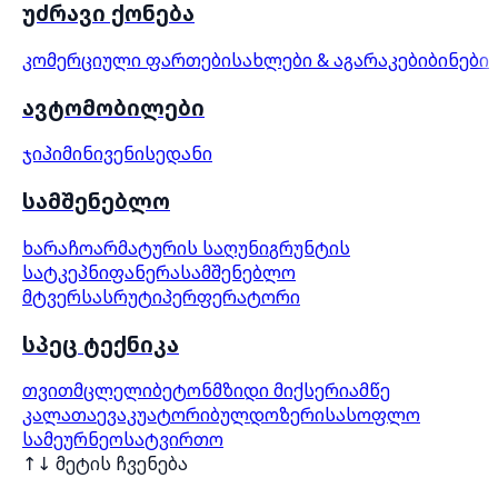
უძრავი ქონება
კომერციული ფართები
სახლები & აგარაკები
ბინები
ავტომობილები
ჯიპი
მინივენი
სედანი
სამშენებლო
ხარაჩო
არმატურის საღუნი
გრუნტის
სატკეპნი
ფანერა
სამშენებლო
მტვერსასრუტი
პერფერატორი
სპეც ტექნიკა
თვითმცლელი
ბეტონმზიდი მიქსერი
ამწე
კალათა
ევაკუატორი
ბულდოზერი
სასოფლო
სამეურნეო
სატვირთო
↑↓ მეტის ჩვენება