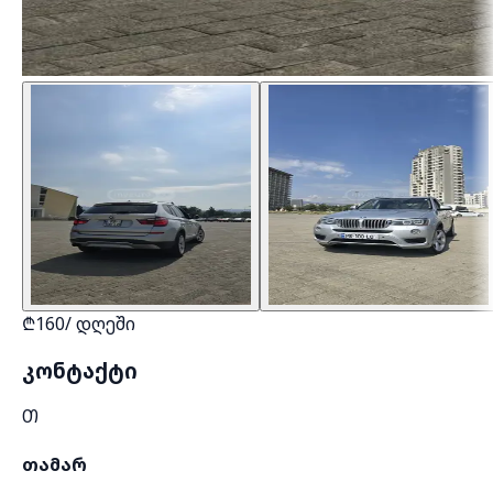
₾
160
/
დღეში
კონტაქტი
Თ
თამარ