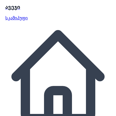
ავეჯი
სკამი
პუფი