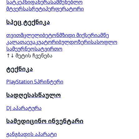
სატკეპნი
ფანერა
სამშენებლო
მტვერსასრუტი
პერფერატორი
სპეც ტექნიკა
თვითმცლელი
ბეტონმზიდი მიქსერი
ამწე
კალათა
ევაკუატორი
ბულდოზერი
სასოფლო
სამეურნეო
სატვირთო
↑↓ მეტის ჩვენება
ტექნიკა
PlayStation 5
პრინტერი
სადღესასწაულო
DJ აპარატურა
სამედიცინო ინვენტარი
ჟანგბადის აპარატი