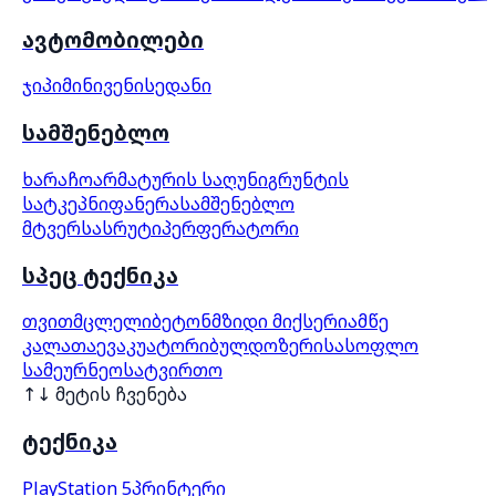
ავტომობილები
ჯიპი
მინივენი
სედანი
სამშენებლო
ხარაჩო
არმატურის საღუნი
გრუნტის
სატკეპნი
ფანერა
სამშენებლო
მტვერსასრუტი
პერფერატორი
სპეც ტექნიკა
თვითმცლელი
ბეტონმზიდი მიქსერი
ამწე
კალათა
ევაკუატორი
ბულდოზერი
სასოფლო
სამეურნეო
სატვირთო
↑↓ მეტის ჩვენება
ტექნიკა
PlayStation 5
პრინტერი