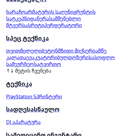
ხარაჩო
არმატურის საღუნი
გრუნტის
სატკეპნი
ფანერა
სამშენებლო
მტვერსასრუტი
პერფერატორი
სპეც ტექნიკა
თვითმცლელი
ბეტონმზიდი მიქსერი
ამწე
კალათა
ევაკუატორი
ბულდოზერი
სასოფლო
სამეურნეო
სატვირთო
↑↓ მეტის ჩვენება
ტექნიკა
PlayStation 5
პრინტერი
სადღესასწაულო
DJ აპარატურა
სამედიცინო ინვენტარი