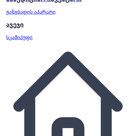
ჟანგბადის აპარატი
ავეჯი
სკამი
პუფი