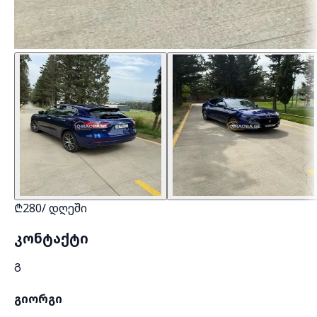
₾
280
/
დღეში
კონტაქტი
Გ
გიორგი