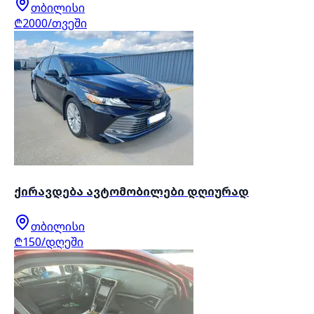
თბილისი
₾2000/თვეში
ქირავდება ავტომობილები დღიურად
თბილისი
₾150/დღეში